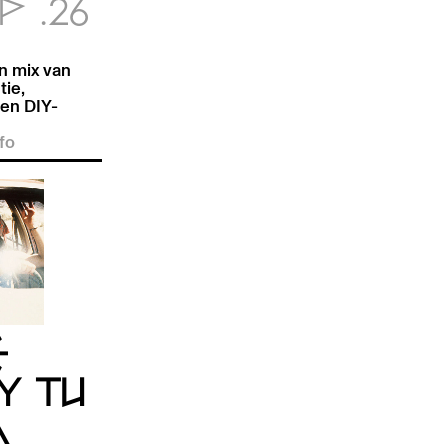
P .26
n mix van
tie,
en DIY-
fo
E
Y TU
Á