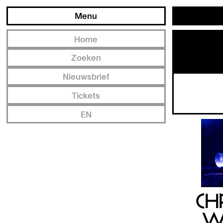
Menu
Home
Zoeken
Nieuwsbrief
Tickets
EN
CH
W