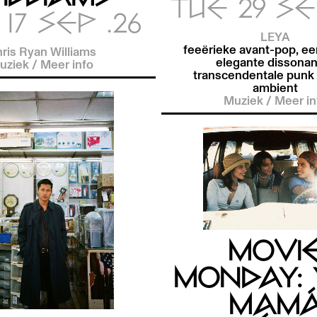
TUE 29 SE
17 SEP .26
LEYA
feeërieke avant-pop, ee
ris Ryan Williams
elegante dissonan
uziek
/
Meer info
transcendentale punk 
ambient
Muziek
/
Meer in
MOVI
MONDAY: 
MAM