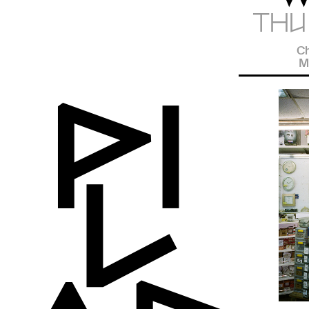
THU 
Ch
M