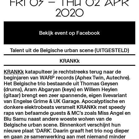
FRI 03 — THU 02 APR
2020
Bekijk event op Facebook
Talent uit de Belgische urban scene (UITGESTELD)
KRANKk
KRANKk
katapulteer je rechtstreeks terug naar de
beginjaren van WARP records (Aphex Twin, Autechre).
Het Belgische trio bestaande uit Thomas Geysen
(drums), Aram Abgaryan (keys) en Willem Heylen
(gitaar) brengt een zeer spannende, eigen livevariant
van Engelse Grime & UK Garage. Apocalyptische en
donkere elektrobeats versmelt KRANKk met speedy
raps van befaamde guests & MC’s zoals Miss Angel en
Blu Samu naast andere woeste wolven van de
Belgische urban scene. Binnenkort verschijnt hun
nieuwe plaat ‘DARK’. Daarin graaft het trio nog dieper
en gaan ze samenwerking aan met niemand minder