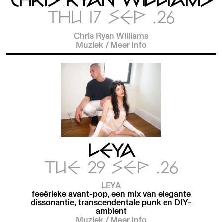
CHRIS RYAN WILLIAMS
THU 17 SEP .26
Chris Ryan Williams
Muziek
/
Meer info
LEYA
TUE 29 SEP .26
LEYA
feeërieke avant-pop, een mix van elegante
dissonantie, transcendentale punk en DIY-
ambient
Muziek
/
Meer info