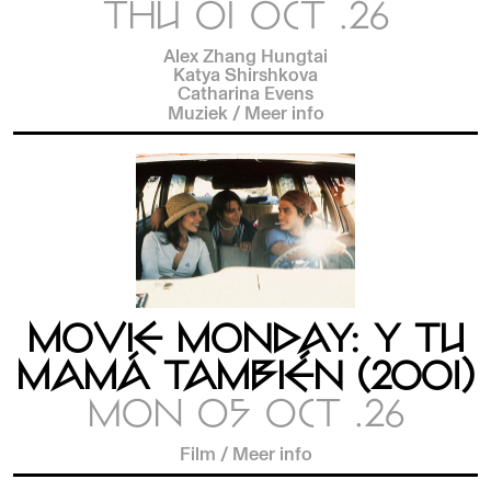
THU 01 OCT .26
Alex Zhang Hungtai
Katya Shirshkova
Catharina Evens
Muziek
/
Meer info
MOVIE MONDAY: Y TU
MAMÁ TAMBIÉN (2001)
MON 05 OCT .26
Film
/
Meer info