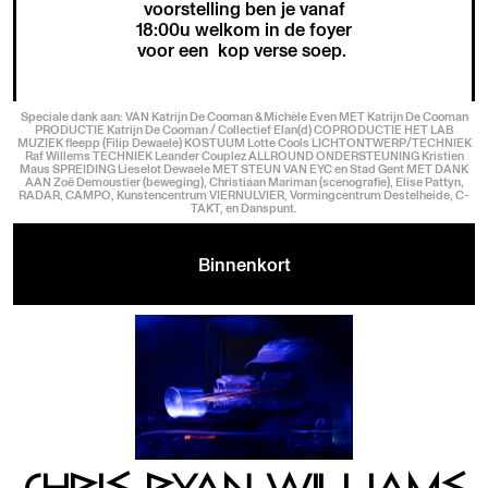
voorstelling ben je vanaf
18:00u welkom in de foyer
voor een kop verse soep.
Speciale dank aan: VAN Katrijn De Cooman & Michèle Even MET Katrijn De Cooman
PRODUCTIE Katrijn De Cooman / Collectief Elan(d) COPRODUCTIE HET LAB
MUZIEK fleepp (Filip Dewaele) KOSTUUM Lotte Cools LICHTONTWERP/TECHNIEK
Raf Willems TECHNIEK Leander Couplez ALLROUND ONDERSTEUNING Kristien
Maus SPREIDING Lieselot Dewaele MET STEUN VAN EYC en Stad Gent MET DANK
AAN Zoë Demoustier (beweging), Christiaan Mariman (scenografie), Elise Pattyn,
RADAR, CAMPO, Kunstencentrum VIERNULVIER, Vormingcentrum Destelheide, C-
TAKT, en Danspunt.
Binnenkort