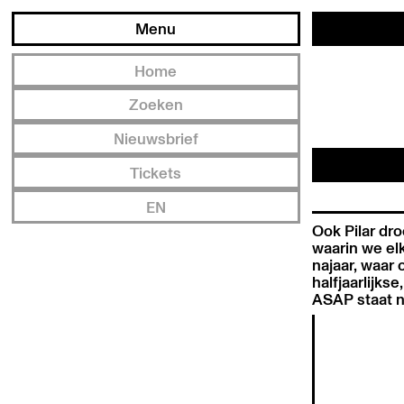
Menu
Home
Zoeken
Nieuwsbrief
Tickets
EN
Ook Pilar dr
waarin we el
najaar, waar
halfjaarlijkse
ASAP staat na