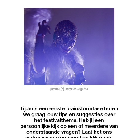
picture (c) Bart Baevegems
Tijdens een eerste brainstormfase horen
we graag jouw tips en suggesties over
het festivalthema. Heb jij een
persoonlijke kijk op een of meerdere van
onderstaande vragen? Laat het ons
weten via een eenvoudige klik op de