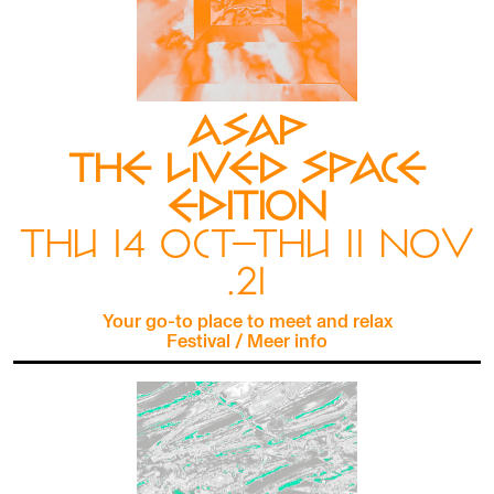
ASAP
THE LIVED SPACE
EDITION
THU 14 OCT—THU 11 NOV
.21
Your go-to place to meet and relax
Festival
/
Meer info