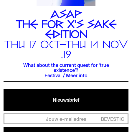
ASAP
THE FOR X'S SAKE
EDITION
THU 17 OCT—THU 14 NOV
.19
What about the current quest for ‘true
existence’?
Festival
/
Meer info
Nieuwsbrief
BEVESTIG