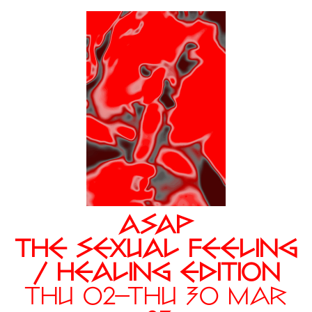
ASAP
THE SEXUAL FEELING
/ HEALING EDITION
THU 02—THU 30 MAR