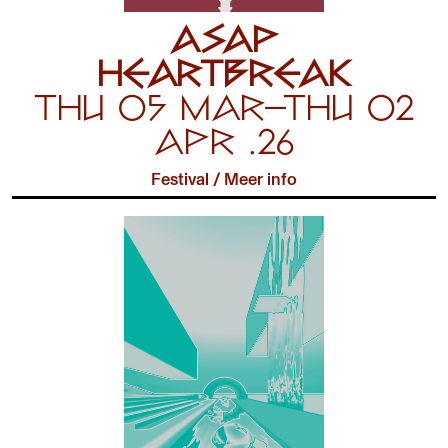
ASAP
HEARTBREAK
THU 05 MAR—THU 02
APR .26
Festival
/
Meer info