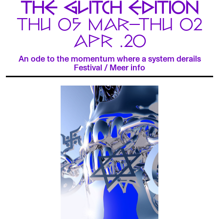
THE GLITCH EDITION
THU 05 MAR—THU 02
APR .20
An ode to the momentum where a system derails
Festival
/
Meer info