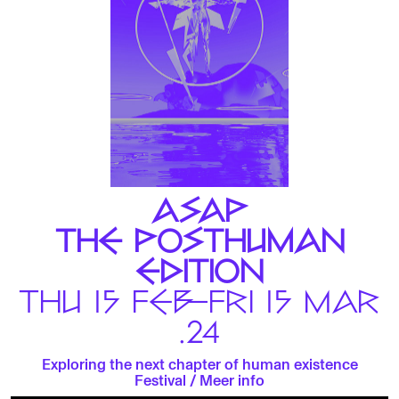
ASAP
THE POSTHUMAN
EDITION
THU 15 FEB—FRI 15 MAR
.24
Exploring the next chapter of human existence
Festival
/
Meer info