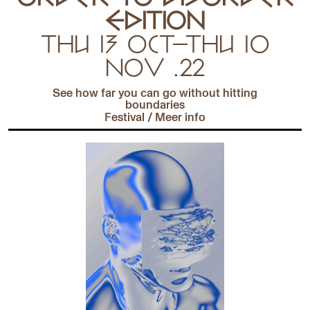
EDITION
THU 13 OCT—THU 10
NOV .22
See how far you can go without hitting
boundaries
Festival
/
Meer info