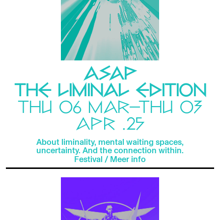
ASAP
THE LIMINAL EDITION
THU 06 MAR—THU 03
APR .25
About liminality, mental waiting spaces,
uncertainty. And the connection within.
Festival
/
Meer info