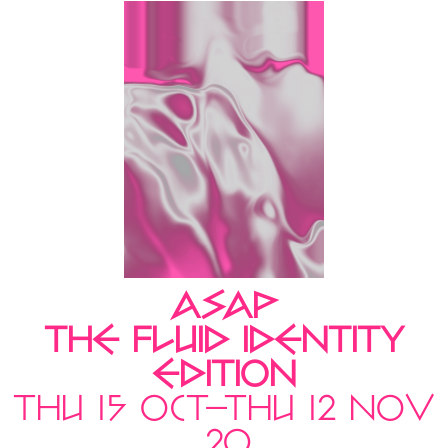
ASAP
THE FLUID IDENTITY
EDITION
THU 15 OCT—THU 12 NOV
.20