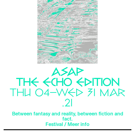
ASAP
THE ECHO EDITION
THU 04—WED 31 MAR
.21
Between fantasy and reality, between fiction and
fact.
Festival
/
Meer info