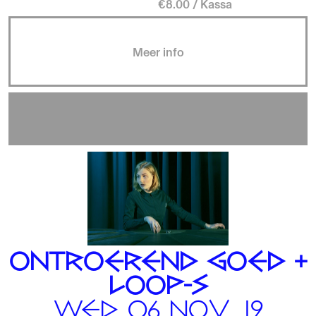
€8.00 / Kassa
Meer info
ONTROEREND GOED +
LOOP-S
WED 06 NOV .19