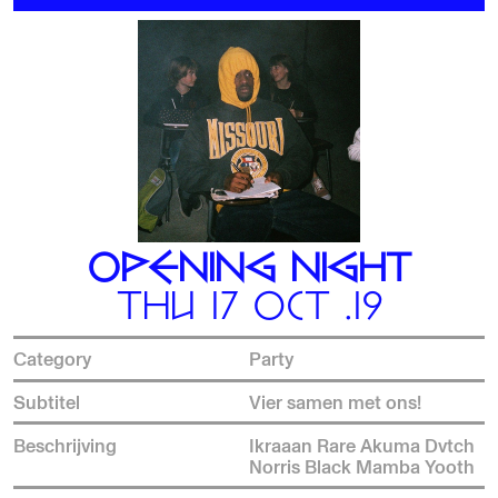
OPENING NIGHT
THU 17 OCT .19
Category
Party
Subtitel
Vier samen met ons!
Beschrijving
Ikraaan Rare Akuma Dvtch
Norris Black Mamba Yooth