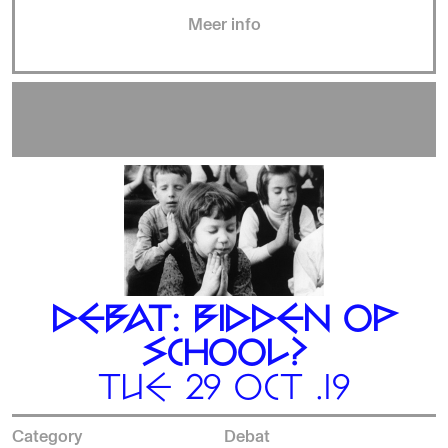
Meer info
DEBAT: BIDDEN OP
SCHOOL?
TUE 29 OCT .19
Category
Debat