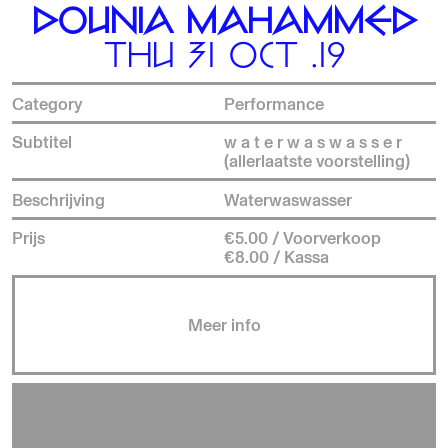
DOUNIA MAHAMMED
THU 31 OCT .19
Category
Performance
Subtitel
w a t e r w a s w a s s e r
(allerlaatste voorstelling)
Beschrijving
Waterwaswasser
Prijs
€5.00 / Voorverkoop
€8.00 / Kassa
Meer info