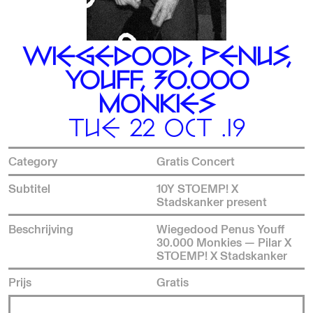
WIEGEDOOD, PENUS,
YOUFF, 30.000
MONKIES
TUE 22 OCT .19
Category
Gratis Concert
Subtitel
10Y STOEMP! X
Stadskanker present
Beschrijving
Wiegedood Penus Youff
30.000 Monkies — Pilar X
STOEMP! X Stadskanker
Prijs
Gratis