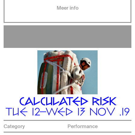
Meer info
CALCULATED RISK
TUE 12—WED 13 NOV .19
Category
Performance