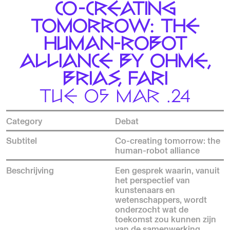
CO-CREATING
TOMORROW: THE
HUMAN-ROBOT
ALLIANCE BY OHME,
BRIAS, FARI
TUE 05 MAR .24
Category
Debat
Subtitel
Co-creating tomorrow: the
human-robot alliance
Beschrijving
Een gesprek waarin, vanuit
het perspectief van
kunstenaars en
wetenschappers, wordt
onderzocht wat de
toekomst zou kunnen zijn
van de samenwerking