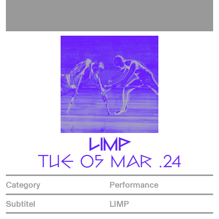
LIMP
TUE 05 MAR .24
Category
Performance
Subtitel
LIMP