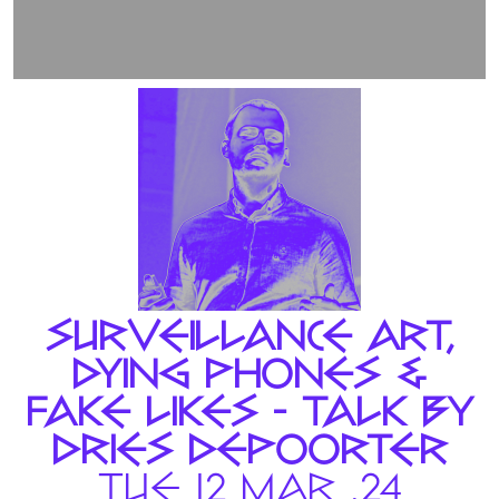
SURVEILLANCE ART,
DYING PHONES &
FAKE LIKES - TALK BY
DRIES DEPOORTER
TUE 12 MAR .24