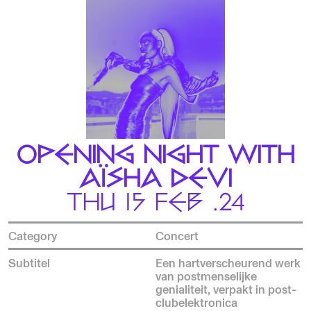
OPENING NIGHT WITH
AÏSHA DEVI
THU 15 FEB .24
Category
Concert
Subtitel
Een hartverscheurend werk
van postmenselijke
genialiteit, verpakt in post-
clubelektronica