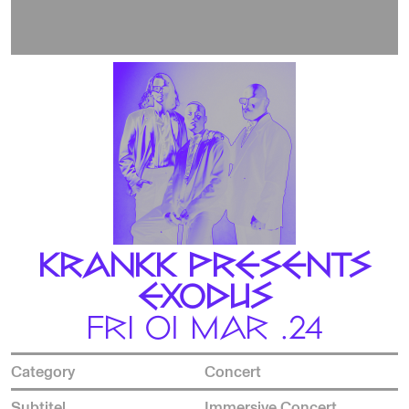
KRANKK PRESENTS
EXODUS
FRI 01 MAR .24
Category
Concert
Subtitel
Immersive Concert