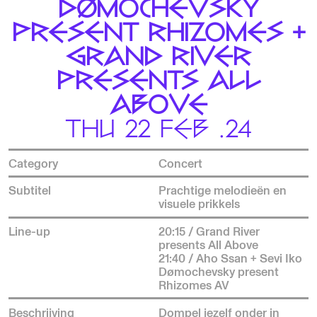
DØMOCHEVSKY
PRESENT RHIZOMES +
GRAND RIVER
PRESENTS ALL
ABOVE
THU 22 FEB .24
Category
Concert
Subtitel
Prachtige melodieën en
visuele prikkels
Line-up
20:15 / Grand River
presents All Above
21:40 / Aho Ssan + Sevi Iko
Dømochevsky present
Rhizomes AV
Beschrijving
Dompel jezelf onder in