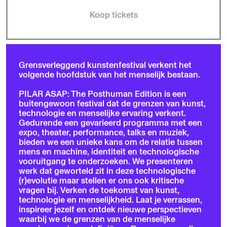
Koop tickets
Grensverleggend kunstenfestival verkent het
volgende hoofdstuk van het menselijk bestaan.
PILAR ASAP: The Posthuman Edition is een
buitengewoon festival dat de grenzen van kunst,
technologie en menselijke ervaring verkent.
Gedurende een gevarieerd programma met een
expo, theater, performance, talks en muziek,
bieden we een unieke kans om de relatie tussen
mens en machine, identiteit en technologische
vooruitgang te onderzoeken. We presenteren
werk dat geworteld zit in deze technologische
(r)evolutie maar stellen er ons ook kritische
vragen bij. Verken de toekomst van kunst,
technologie en menselijkheid. Laat je verrassen,
inspireer jezelf en ontdek nieuwe perspectieven
waarbij we de grenzen van de menselijke