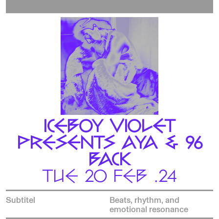
ICEBOY VIOLET
PRESENTS AYA & 96
BACK
TUE 20 FEB .24
Subtitel
Beats, rhythm, and
emotional resonance