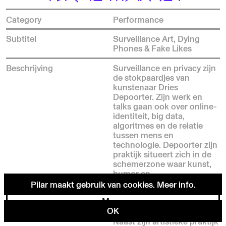
Category
Performance
Subtitel
Surveillance Art, Dying
Phones & Fake Likes
Beschrijving
Surveillance en privacy zijn
de stokpaardjes van
kunstenaar Dries
Depoorter. Zijn werk en
talks gaan ook over online-
identiteit, big data,
algoritmes en de relatie
tussen mens en
technologie. Depoorter zijn
praktijk situeert zich in de
schemerzone waar kunst,
humor en
maatschappijkritiek
Pilar maakt gebruik van cookies.
Meer info
.
samenkomen, en raakt aan
Menu
het randje van wat (il)legaal
OK
is.
Naast zijn artistieke praktijk