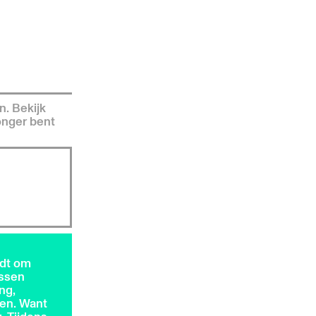
n. Bekijk
jonger bent
rdt om
ussen
ng,
den. Want