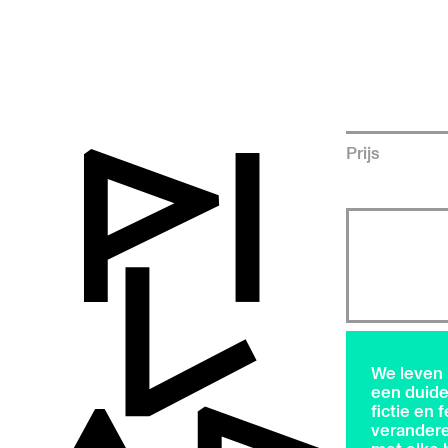
Prijs
We leven 
een duide
fictie en 
verandere