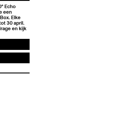
0° Echo
je een
Box. Elke
ot 30 april.
drage en kijk