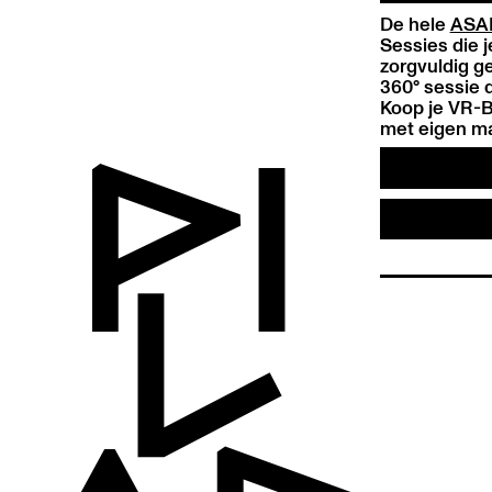
De hele
ASAP
Sessies die j
zorgvuldig g
360° sessie d
Koop je VR-Bo
met eigen ma