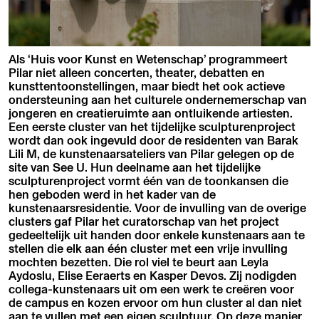
Als ‘Huis voor Kunst en Wetenschap’ programmeert
Pilar niet alleen concerten, theater, debatten en
kunsttentoonstellingen, maar biedt het ook actieve
ondersteuning aan het culturele ondernemerschap van
jongeren en creatieruimte aan ontluikende artiesten.
Een eerste cluster van het tijdelijke sculpturenproject
wordt dan ook ingevuld door de residenten van Barak
Lili M, de kunstenaarsateliers van Pilar gelegen op de
site van See U. Hun deelname aan het tijdelijke
sculpturenproject vormt één van de toonkansen die
hen geboden werd in het kader van de
kunstenaarsresidentie. Voor de invulling van de overige
clusters gaf Pilar het curatorschap van het project
gedeeltelijk uit handen door enkele kunstenaars aan te
stellen die elk aan één cluster met een vrije invulling
mochten bezetten. Die rol viel te beurt aan Leyla
Aydoslu, Elise Eeraerts en Kasper Devos. Zij nodigden
collega-kunstenaars uit om een werk te creëren voor
de campus en kozen ervoor om hun cluster al dan niet
aan te vullen met een eigen sculptuur. Op deze manier