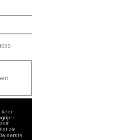
 1050
ent
 keer
begrip—
zelf
ief als
 De eerste