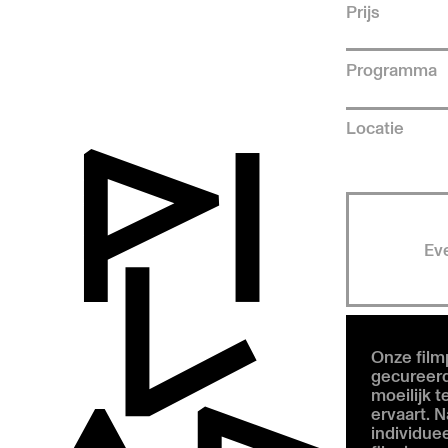
Prijs
Programma
Locatie
Ev
Onze film
gecureerd
moeilijk 
ervaart. N
individue