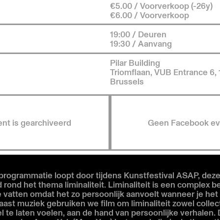
€5.00 / Voorverkoop (-26y)
€6.00 / Voorverkoop
19:00 / Deuren
19:30 / Aanvang
Pilar Building
Triomflaan, VUB Entrance 6,
Brussels
ent is gearchiveerd
Geen Facebook ev
programmatie loopt door tijdens Kunstfestival ASAP, deze
 rond het thema liminaliteit. Liminaliteit is een complex 
te vatten omdat het zo persoonlijk aanvoelt wanneer je het 
aast muziek gebruiken we film om liminaliteit zowel collect
el te laten voelen, aan de hand van persoonlijke verhalen.