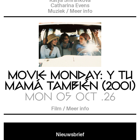
Catharina Evens
Muziek
/
Meer info
MOVIE MONDAY: Y TU
MAMÁ TAMBIÉN (2001)
MON 05 OCT .26
Film
/
Meer info
Nieuwsbrief