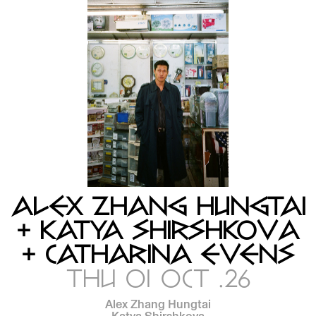
ALEX ZHANG HUNGTAI
+ KATYA SHIRSHKOVA
+ CATHARINA EVENS
THU 01 OCT .26
Alex Zhang Hungtai
Katya Shirshkova