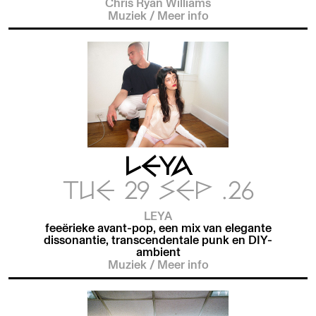
Chris Ryan Williams
Muziek
/
Meer info
LEYA
TUE 29 SEP .26
LEYA
feeërieke avant-pop, een mix van elegante
dissonantie, transcendentale punk en DIY-
ambient
Muziek
/
Meer info