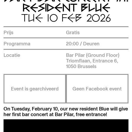
RESIDENT BLUE
TUE 10 FEB 2026
Prijs
Gratis
Programma
20:00 / Deuren
Locatie
Bar Pilar (Ground Floor)
Triomflaan, Entrance 6,
1050 Brussels
Event is gearchiveerd
Geen Facebook event
On Tuesday, February 10, our new resident Blue will give
her first bar concert at Bar Pilar, free entrance!