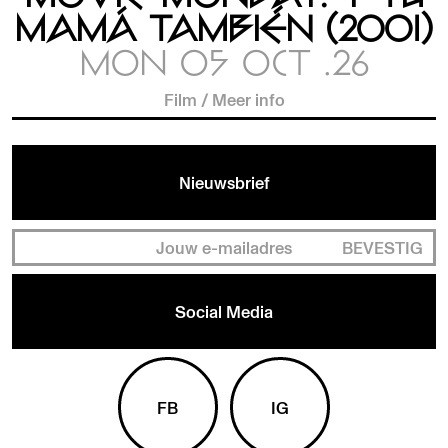
MAMÁ TAMBIÉN (2001)
MON 05 OCT .26
Film
/
Meer info
Nieuwsbrief
BEVESTIG
Social Media
FB
IG