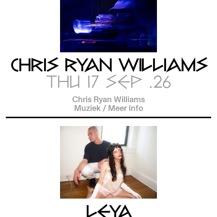
CHRIS RYAN WILLIAMS
THU 17 SEP .26
Chris Ryan Williams
Muziek
/
Meer info
LEYA