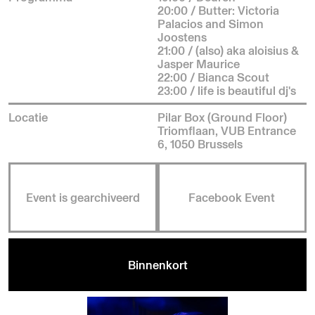
20:00 / Butter: Victoria
Palacios and Simon
Joostens
21:00 / (also) aka aloisius &
Jasper Maurice
22:00 / Bianca Scout
23:00 / life is beautiful dj's
Locatie
Pilar Box (Ground Floor)
Triomflaan, VUB Entrance
6, 1050 Brussels
Event is gearchiveerd
Facebook Event
Binnenkort