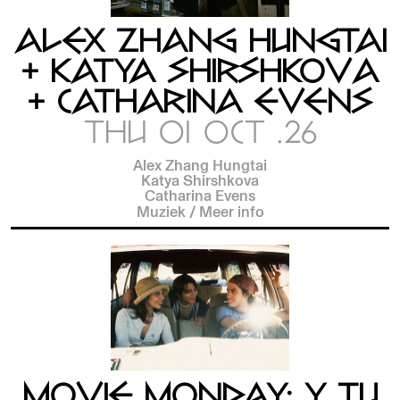
ALEX ZHANG HUNGTAI
+ KATYA SHIRSHKOVA
+ CATHARINA EVENS
THU 01 OCT .26
Alex Zhang Hungtai
Katya Shirshkova
Catharina Evens
Muziek
/
Meer info
MOVIE MONDAY: Y TU