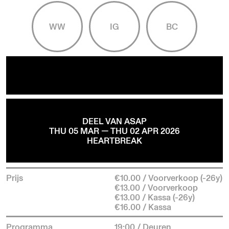
WW
IG
BC
DEEL VAN ASAP
THU 05 MAR — THU 02 APR 2026
HEARTBREAK
Prijs
€10.00 / Voorverkoop (-26y)
€13.00 / Voorverkoop
€13.00 / Kassa (-26y)
€16.00 / Kassa
Programma
19:00 / Deuren