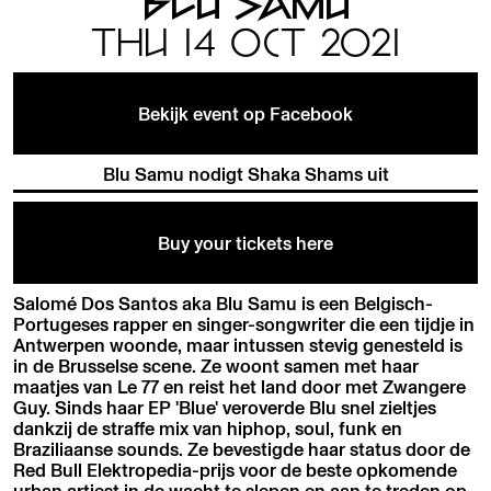
BLU SAMU
THU 14 OCT 2021
Bekijk event op Facebook
Blu Samu nodigt Shaka Shams uit
Buy your tickets here
Salomé Dos Santos aka Blu Samu is een Belgisch-
Portugeses rapper en singer-songwriter die een tijdje in
Antwerpen woonde, maar intussen stevig genesteld is
in de Brusselse scene. Ze woont samen met haar
maatjes van Le 77 en reist het land door met Zwangere
Guy. Sinds haar EP 'Blue' veroverde Blu snel zieltjes
dankzij de straffe mix van hiphop, soul, funk en
Braziliaanse sounds. Ze bevestigde haar status door de
Red Bull Elektropedia-prijs voor de beste opkomende
urban artiest in de wacht te slepen en aan te treden op