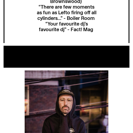
Brownswood)
“There are few moments
as fun as Lefto ﬁring off all
cylinders…” - Boiler Room
“Your favourite dj’s
favourite dj” - Fact! Mag