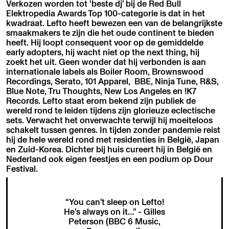
Verkozen worden tot ‘beste dj’ bij de Red Bull
Elektropedia Awards Top 100-categorie is dat in het
kwadraat. Lefto heeft bewezen een van de belangrijkste
smaakmakers te zijn die het oude continent te bieden
heeft. Hij loopt consequent voor op de gemiddelde
early adopters, hij wacht niet op the next thing, hij
zoekt het uit. Geen wonder dat hij verbonden is aan
internationale labels als Boiler Room, Brownswood
Recordings, Serato, 101 Apparel, BBE, Ninja Tune, R&S,
Blue Note, Tru Thoughts, New Los Angeles en !K7
Records. Lefto staat erom bekend zijn publiek de
wereld rond te leiden tijdens zijn glorieuze eclectische
sets. Verwacht het onverwachte terwijl hij moeiteloos
schakelt tussen genres. In tijden zonder pandemie reist
hij de hele wereld rond met residenties in België, Japan
en Zuid-Korea. Dichter bij huis cureert hij in België en
Nederland ook eigen feestjes en een podium op Dour
Festival.
“You can’t sleep on Lefto!
He’s always on it…” - Gilles
Peterson (BBC 6 Music,