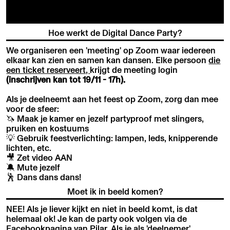
Hoe werkt de Digital Dance Party?
We organiseren een 'meeting' op Zoom waar iedereen
elkaar kan zien en samen kan dansen. Elke persoon
die
een ticket reserveert,
krijgt de meeting login
(inschrijven kan tot 19/11 - 17h).
Als je deelneemt aan het feest op Zoom, zorg dan mee
voor de sfeer:
🦄 Maak je kamer en jezelf partyproof met slingers,
pruiken en kostuums
💡 Gebruik feestverlichting: lampen, leds, knipperende
lichten, etc.
🎥 Zet video AAN
🔕 Mute jezelf
🕺 Dans dans dans!
Moet ik in beeld komen?
NEE! Als je liever kijkt en niet in beeld komt, is dat
helemaal ok! Je kan de party ook volgen via de
Facebookpagina van Pilar. Als je als 'deelnemer'