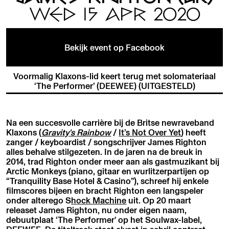
WED 15 APR 2020
Bekijk event op Facebook
Voormalig Klaxons-lid keert terug met solomateriaal
‘The Performer’ (DEEWEE) (UITGESTELD)
Na een succesvolle carrière bij de Britse newraveband
Klaxons (
Gravity's Rainbow
/
It’s Not Over Yet
) heeft
zanger / keyboardist / songschrijver James Righton
alles behalve stilgezeten. In de jaren na de breuk in
2014, trad Righton onder meer aan als gastmuzikant bij
Arctic Monkeys (piano, gitaar en wurlitzerpartijen op
“Tranquility Base Hotel & Casino”), schreef hij enkele
filmscores bijeen en bracht Righton een langspeler
onder alterego S
hock Machine
uit. Op 20 maart
releaset James Righton, nu onder eigen naam,
debuutplaat ‘The Performer' op het Soulwax-label,