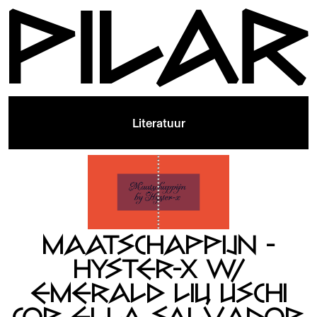
Literatuur
MAATSCHAPPIJN -
HYSTER-X W/
EMERALD LIU, USCHI