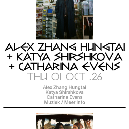
ALEX ZHANG HUNGTAI
+ KATYA SHIRSHKOVA
+ CATHARINA EVENS
THU 01 OCT .26
Alex Zhang Hungtai
Katya Shirshkova
Catharina Evens
Muziek
/
Meer info