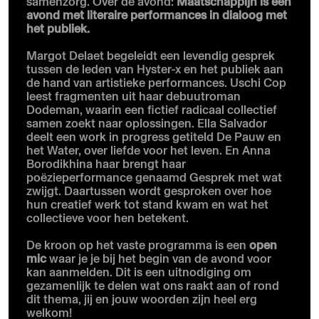
samenzorg. Over de avond:
Maatschappijn is een
avond met literaire performances in dialoog met
het publiek.
Margot Delaet begeleidt een levendig gesprek
tussen de leden van Hyster-x en het publiek aan
de hand van artistieke performances. Uschi Cop
leest fragmenten uit haar debuutroman
Dodeman, waarin een fictief radicaal collectief
samen zoekt naar oplossingen. Ella Salvador
deelt een work in progress getiteld De Pauw en
het Water, over liefde voor het leven. En Anna
Borodikhina haar brengt haar
poëzieperformance genaamd Gesprek met wat
zwijgt. Daartussen wordt gesproken over hoe
hun creatief werk tot stand kwam en wat het
collectieve voor hen betekent.
De kroon op het vaste programma is een
open
mic
waar je je bij het begin van de avond voor
kan aanmelden. Dit is een uitnodiging om
gezamenlijk te delen wat ons raakt aan of rond
dit thema, jij en jouw woorden zijn heel erg
welkom!