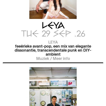
LEYA
TUE 29 SEP .26
LEYA
feeërieke avant-pop, een mix van elegante
dissonantie, transcendentale punk en DIY-
ambient
Muziek
/
Meer info