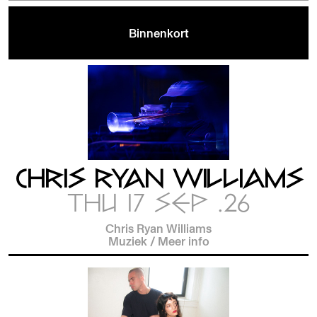
Binnenkort
CHRIS RYAN WILLIAMS
THU 17 SEP .26
Chris Ryan Williams
Muziek
/
Meer info