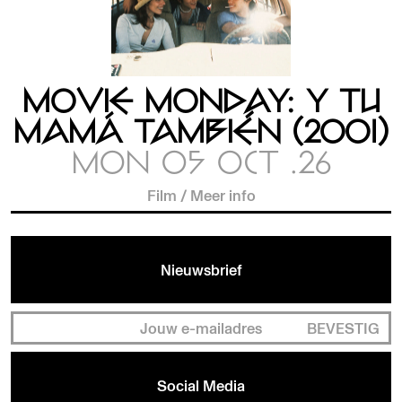
MOVIE MONDAY: Y TU
MAMÁ TAMBIÉN (2001)
MON 05 OCT .26
Film
/
Meer info
Nieuwsbrief
BEVESTIG
Social Media