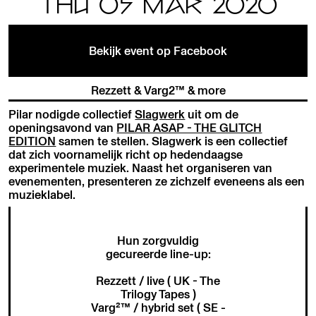
THU 05 MAR 2020
Bekijk event op Facebook
Rezzett & Varg2™ & more
Pilar nodigde collectief
Slagwerk
uit om de
openingsavond van
PILAR ASAP - THE GLITCH
EDITION
samen te stellen. Slagwerk is een collectief
dat zich voornamelijk richt op hedendaagse
experimentele muziek. Naast het organiseren van
evenementen, presenteren ze zichzelf eveneens als een
muzieklabel.
Hun zorgvuldig
gecureerde line-up:
Rezzett / live ( UK - The
Trilogy Tapes )
Varg²™ / hybrid set ( SE -