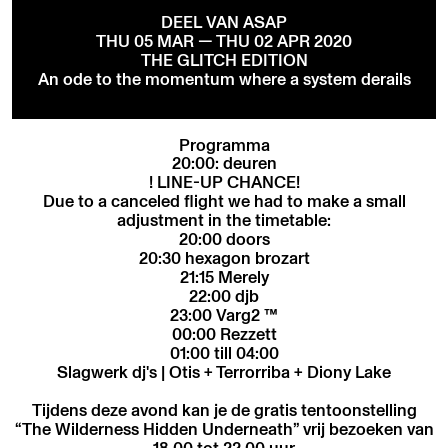
DEEL VAN ASAP
THU 05 MAR — THU 02 APR 2020
THE GLITCH EDITION
An ode to the momentum where a system derails
Programma
20:00: deuren
! LINE-UP CHANCE!
Due to a canceled flight we had to make a small
adjustment in the timetable:
20:00 doors
20:30 hexagon brozart
21:15 Merely
22:00 djb
23:00 Varg2 ™
00:00 Rezzett
01:00 till 04:00
Slagwerk dj's | Otis + Terrorriba + Diony Lake
Tijdens deze avond kan je de gratis tentoonstelling
“The Wilderness Hidden Underneath” vrij bezoeken van
18.00 tot 22.00 uur