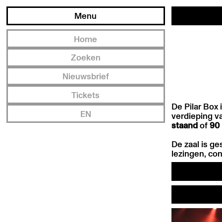
Menu
Home
Zoeken
Nieuwsbrief
Tickets
De Pilar Box 
EN
verdieping v
staand
of
90
De zaal is g
lezingen, con