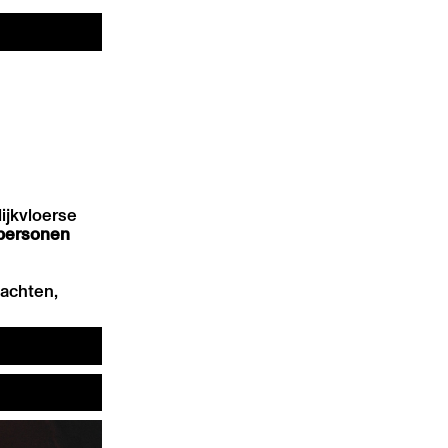
lijkvloerse
personen
nachten,