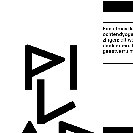
Een etmaal l
ochtendyoga 
zingen: dit w
deelnemen. Ta
geestverruim