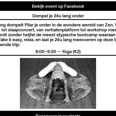
Bekijk event op Facebook
Dompel je 24u lang onder
ang dompelt Pilar je onder in de wondere wereld van Zen.
tot slaapconcert, van verhalenplatform tot workshop m
ordt zonder twijfel de meest atypische bootcamp waaraan j
ke it easy, relax, en laat je 24u lang meevoeren op deze 
ende trip:
8:00–9:30 — Yoga (€2)
Reserveer jouw plaats