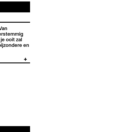
 Van
eerstemmig
e ooit zal
bijzondere en