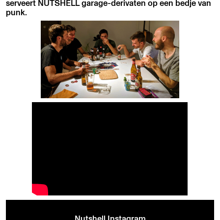
serveert NUTSHELL garage-derivaten op een bedje van
punk.
Nutshell Instagram