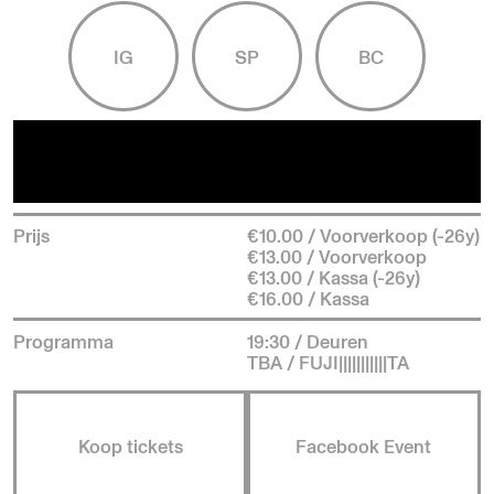
IG
SP
BC
Prijs
€10.00 / Voorverkoop (-26y)
€13.00 / Voorverkoop
€13.00 / Kassa (-26y)
€16.00 / Kassa
Programma
19:30 / Deuren
TBA / FUJI|||||||||||TA
Koop tickets
Facebook Event