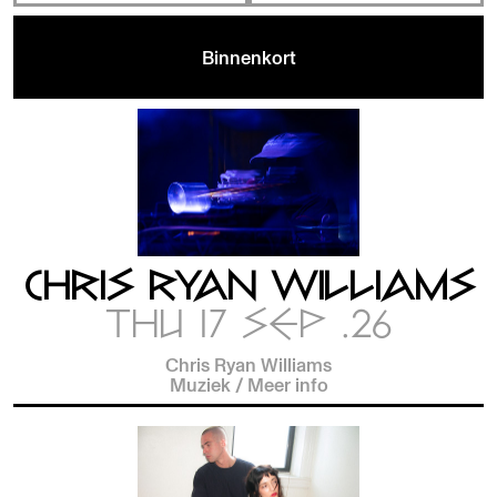
Binnenkort
CHRIS RYAN WILLIAMS
THU 17 SEP .26
Chris Ryan Williams
Muziek
/
Meer info