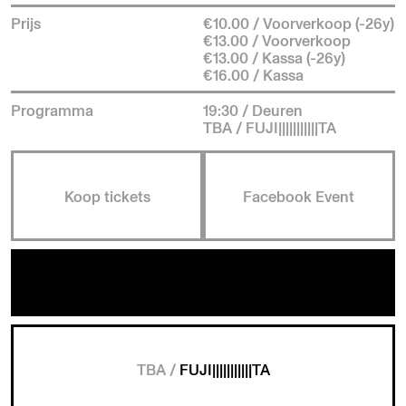
Prijs
€10.00 / Voorverkoop (-26y)
€13.00 / Voorverkoop
€13.00 / Kassa (-26y)
€16.00 / Kassa
Programma
19:30 / Deuren
TBA / FUJI|||||||||||TA
Koop tickets
Facebook Event
TBA /
FUJI|||||||||||TA