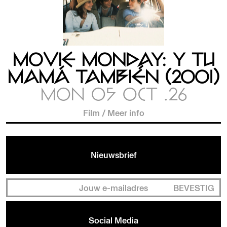
MOVIE MONDAY: Y TU
MAMÁ TAMBIÉN (2001)
MON 05 OCT .26
Film
/
Meer info
Nieuwsbrief
BEVESTIG
Social Media