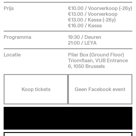
Prijs
€10.00 / Voorverkoop (-26y)
€13.00 / Voorverkoop
€13.00 / Kassa (-26y)
€16.00 / Kassa
Programma
19:30 / Deuren
21:00 / LEYA
Locatie
Pilar Box (Ground Floor)
Triomflaan, VUB Entrance
6, 1050 Brussels
Koop tickets
Geen Facebook event