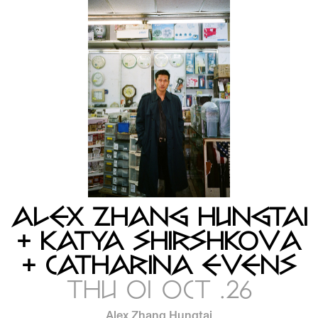
ALEX ZHANG HUNGTAI
+ KATYA SHIRSHKOVA
+ CATHARINA EVENS
THU 01 OCT .26
Alex Zhang Hungtai