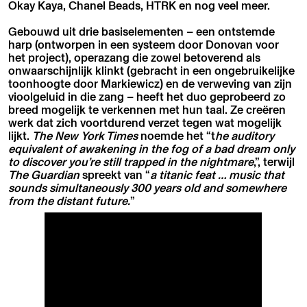
Okay Kaya, Chanel Beads, HTRK en nog veel meer.
Gebouwd uit drie basiselementen – een ontstemde
harp (ontworpen in een systeem door Donovan voor
het project), operazang die zowel betoverend als
onwaarschijnlijk klinkt (gebracht in een ongebruikelijke
toonhoogte door Markiewicz) en de verweving van zijn
vioolgeluid in die zang – heeft het duo geprobeerd zo
breed mogelijk te verkennen met hun taal. Ze creëren
werk dat zich voortdurend verzet tegen wat mogelijk
lijkt.
The New York Times
noemde het “t
he auditory
equivalent of awakening in the fog of a bad dream only
to discover you’re still trapped in the nightmare
,”, terwijl
The Guardian
spreekt van “
a titanic feat … music that
sounds simultaneously 300 years old and somewhere
from the distant future.
”