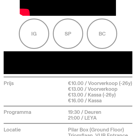
IG
SP
BC
Prijs
€10.00 / Voorverkoop (-26y)
€13.00 / Voorverkoop
€13.00 / Kassa (-26y)
€16.00 / Kassa
Programma
19:30 / Deuren
21:00 / LEYA
Locatie
Pilar Box (Ground Floor)
Triomflaan, VUB Entrance