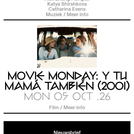
Katya Shirshkova
Catharina Evens
Muziek
/
Meer info
MOVIE MONDAY: Y TU
MAMÁ TAMBIÉN (2001)
MON 05 OCT .26
Film
/
Meer info
Nieuwsbrief