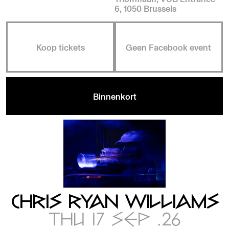
6, 1050 Brussels
Koop tickets
Geen Facebook event
Binnenkort
CHRIS RYAN WILLIAMS
THU 17 SEP .26