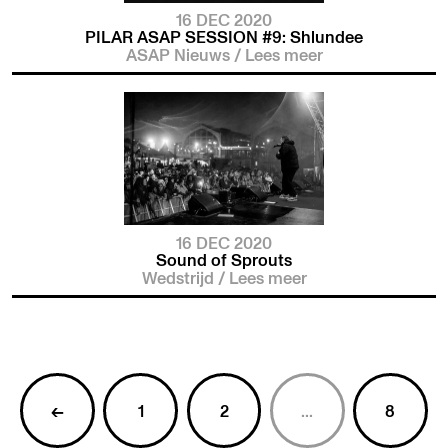
16 DEC 2020
PILAR ASAP SESSION #9: Shlundee
ASAP Nieuws
/
Lees meer
16 DEC 2020
Sound of Sprouts
Wedstrijd
/
Lees meer
←
1
2
...
8