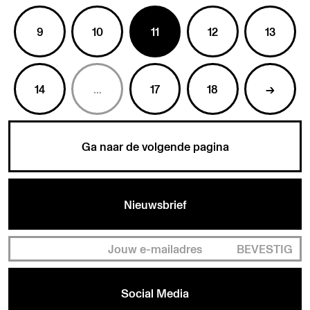
9
10
11
12
13
14
...
17
18
→
Ga naar de volgende pagina
Nieuwsbrief
BEVESTIG
Social Media