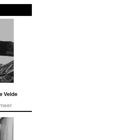
De Velde
meer