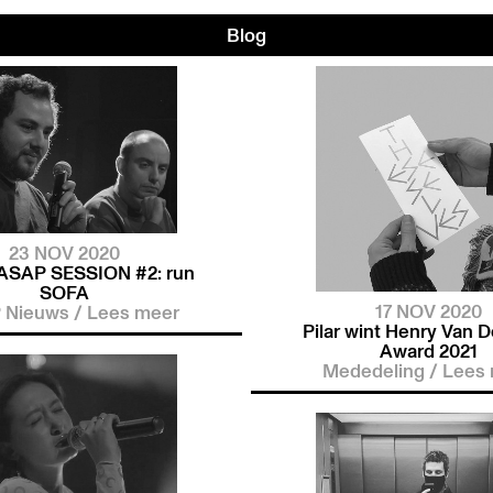
Blog
23 NOV 2020
ASAP SESSION #2: run
SOFA
17 NOV 2020
 Nieuws
/
Lees meer
Pilar wint Henry Van 
Award 2021
Mededeling
/
Lees 