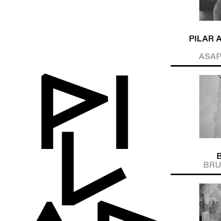
PILAR A
ASAP
B
BRU