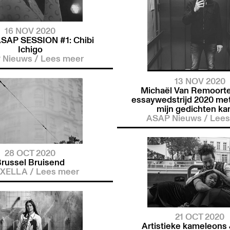
16 NOV 2020
SAP SESSION #1: Chibi
Ichigo
 Nieuws
/
Lees meer
13 NOV 2020
Michaël Van Remoorte
essaywedstrijd 2020 met 
mijn gedichten kan
ASAP Nieuws
/
Lees
28 OCT 2020
russel Bruisend
XELLA
/
Lees meer
21 OCT 2020
Artistieke kameleons