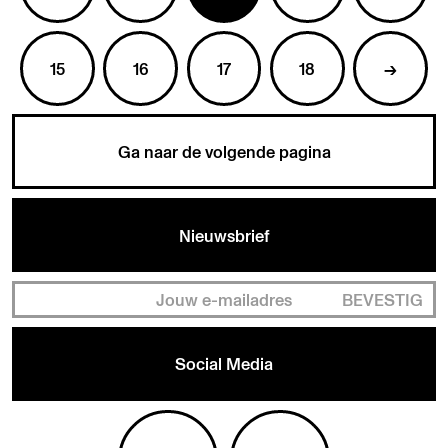
15
16
17
18
→
Ga naar de volgende pagina
Nieuwsbrief
BEVESTIG
Social Media