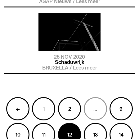
ASAP Nieuws
/
Lees meer
25 NOV 2020
Schaduwrijk
BRUXELLA
/
Lees meer
←
1
2
...
9
10
11
12
13
14