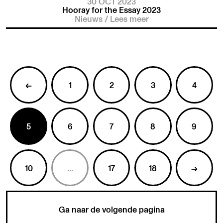
30 OCT 2023
Hooray for the Essay 2023
Nieuws
/
Lees meer
←
1
2
3
4
5
6
7
8
9
10
...
17
18
→
Ga naar de volgende pagina