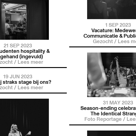
1 SEP 2023
Vacature: Medewe
Communicatie & Publie
Gezocht
/
Lees m
21 SEP 2023
udenten hospitality &
agehand (ingevuld)
zocht
/
Lees meer
19 JUN 2023
ij straks stage bij ons?
zocht
/
Lees meer
31 MAY 2023
Season-ending celebrat
The Identical Stra
Foto Reportage
/
Lee