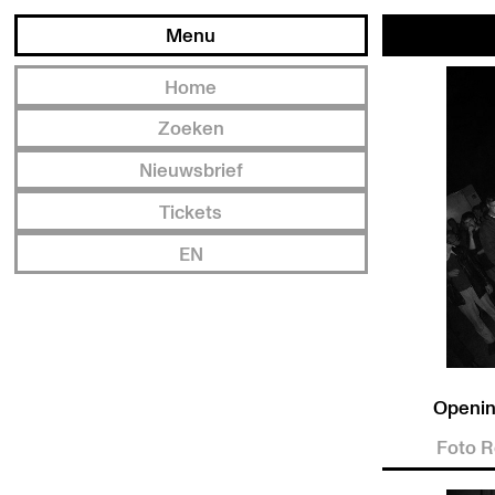
Menu
Home
Zoeken
Nieuwsbrief
Tickets
EN
Openin
Foto 