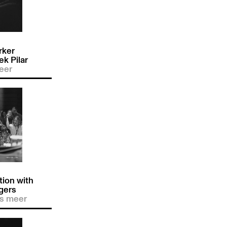
rker
k Pilar
eer
ion with
ngers
s meer