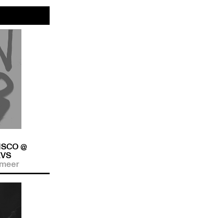
ISCO @
KVS
 meer