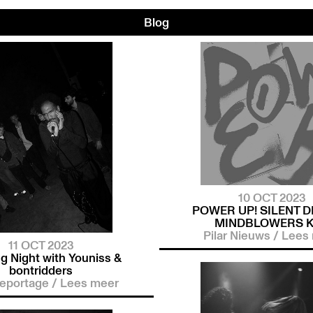
Blog
10 OCT 2023
POWER UP! SILENT D
MINDBLOWERS 
Pilar Nieuws
/
Lees
11 OCT 2023
g Night with Youniss &
bontridders
Reportage
/
Lees meer