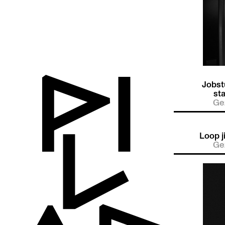
Jobst
st
Ge
Loop j
Ge