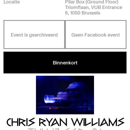
Locatie
Pilar Box (Ground Floor)
Triomflaan, VUB Entrance
6, 1050 Brussels
Event is gearchiveerd
Geen Facebook event
Binnenkort
CHRIS RYAN WILLIAMS