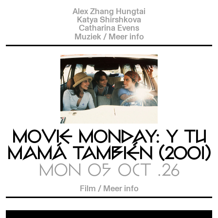
Alex Zhang Hungtai
Katya Shirshkova
Catharina Evens
Muziek
/
Meer info
MOVIE MONDAY: Y TU
MAMÁ TAMBIÉN (2001)
MON 05 OCT .26
Film
/
Meer info