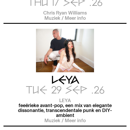
THU 17 SEP .26
Chris Ryan Williams
Muziek
/
Meer info
LEYA
TUE 29 SEP .26
LEYA
feeërieke avant-pop, een mix van elegante
dissonantie, transcendentale punk en DIY-
ambient
Muziek
/
Meer info