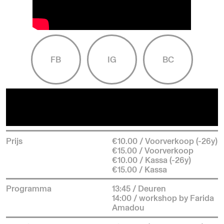
FB
IG
BC
Prijs
€10.00 / Voorverkoop (-26y)
€15.00 / Voorverkoop
€10.00 / Kassa (-26y)
€15.00 / Kassa
Programma
13:45 / Deuren
14:00 / workshop by Farida
Amadou