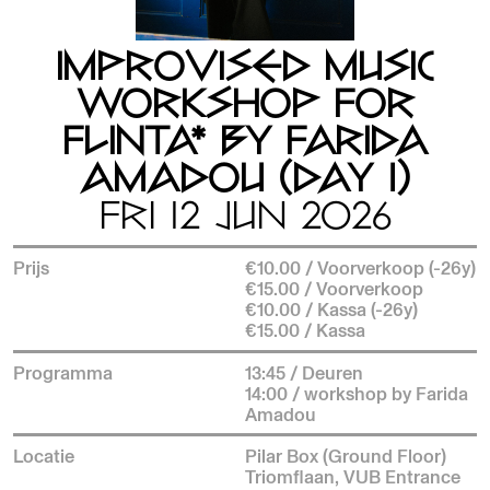
IMPROVISED MUSIC
WORKSHOP FOR
FLINTA* BY FARIDA
AMADOU (DAY 1)
FRI 12 JUN 2026
Prijs
€10.00 / Voorverkoop (-26y)
€15.00 / Voorverkoop
€10.00 / Kassa (-26y)
€15.00 / Kassa
Programma
13:45 / Deuren
14:00 / workshop by Farida
Amadou
Locatie
Pilar Box (Ground Floor)
Triomflaan, VUB Entrance