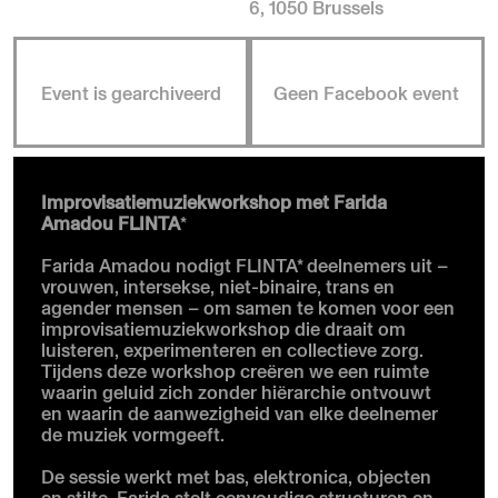
6, 1050 Brussels
Event is gearchiveerd
Geen Facebook event
Improvisatiemuziekworkshop met Farida
Amadou FLINTA
*
Farida Amadou nodigt
FLINTA* deelnemers uit –
vrouwen, intersekse, niet-binaire, trans en
agender mensen – om samen te komen voor een
improvisatiemuziekworkshop die draait om
luisteren, experimenteren en collectieve zorg.
Tijdens deze workshop creëren we een ruimte
waarin geluid zich zonder hiërarchie ontvouwt
en waarin de aanwezigheid van elke deelnemer
de muziek vormgeeft.
De sessie werkt met bas, elektronica, objecten
en stilte. Farida stelt eenvoudige structuren en