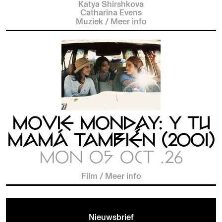
Katya Shirshkova
Catharina Evens
Muziek
/
Meer info
MOVIE MONDAY: Y TU
MAMÁ TAMBIÉN (2001)
MON 05 OCT .26
Film
/
Meer info
Nieuwsbrief