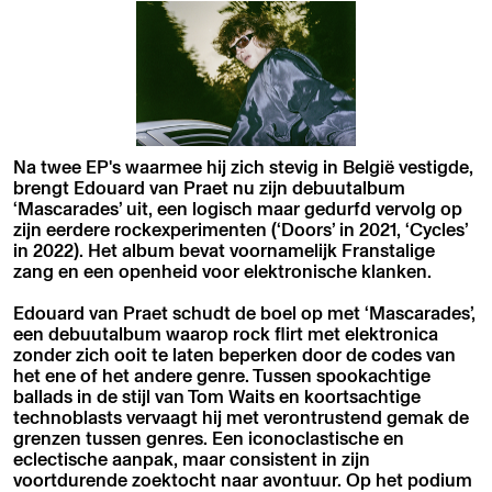
Na twee EP's waarmee hij zich stevig in België vestigde,
brengt Edouard van Praet nu zijn debuutalbum
‘Mascarades’ uit, een logisch maar gedurfd vervolg op
zijn eerdere rockexperimenten (‘Doors’ in 2021, ‘Cycles’
in 2022). Het album bevat voornamelijk Franstalige
zang en een openheid voor elektronische klanken.
Edouard van Praet schudt de boel op met ‘Mascarades’,
een debuutalbum waarop rock flirt met elektronica
zonder zich ooit te laten beperken door de codes van
het ene of het andere genre. Tussen spookachtige
ballads in de stijl van Tom Waits en koortsachtige
technoblasts vervaagt hij met verontrustend gemak de
grenzen tussen genres. Een iconoclastische en
eclectische aanpak, maar consistent in zijn
voortdurende zoektocht naar avontuur. Op het podium