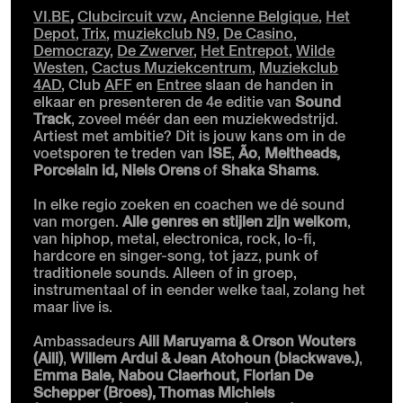
VI.BE
,
Clubcircuit vzw
,
Ancienne Belgique
,
Het
Depot
,
Trix
,
muziekclub N9
,
De Casino
,
Democrazy
,
De Zwerver
,
Het Entrepot
,
Wilde
Westen
,
Cactus Muziekcentrum
,
Muziekclub
4AD
, Club
AFF
en
Entree
slaan de handen in
elkaar en presenteren de 4e editie van
Sound
Track
, zoveel méér dan een muziekwedstrijd.
Artiest met ambitie? Dit is jouw kans om in de
voetsporen te treden van
ISE
,
Ão
,
Meltheads,
Porcelain id, Niels Orens
of
Shaka Shams
.
In elke regio zoeken en coachen we dé sound
van morgen.
Alle genres en stijlen zijn welkom
,
van hiphop, metal, electronica, rock, lo-fi,
hardcore en singer-song, tot jazz, punk of
traditionele sounds. Alleen of in groep,
instrumentaal of in eender welke taal, zolang het
maar live is.
Ambassadeurs
Aili Maruyama & Orson Wouters
(Aili)
,
Willem Ardui & Jean Atohoun (blackwave.)
,
Emma Bale, Nabou Claerhout, Florian De
Schepper (Broes), Thomas Michiels