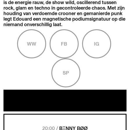
is de energie rauw, de show wild, oscillerend tussen
rock, glam en techno in gecontroleerde chaos. Met zijn
houding van verdoemde crooner en gemanierde punk
legt Edouard een magnetische podiumsignatuur op die
niemand onverschillig laat.
WW
FB
IG
SP
20:00 /
BΞNNY BØØ