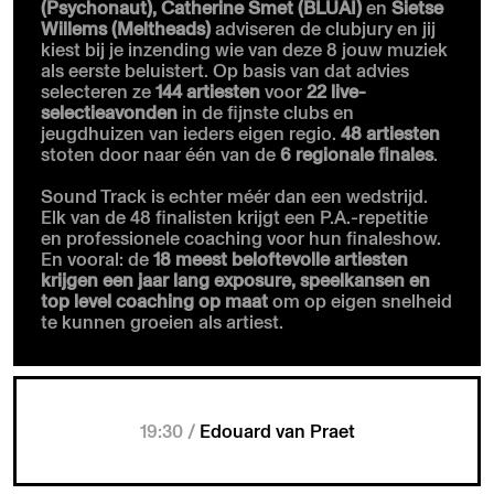
(Psychonaut), Catherine Smet (BLUAI)
en
Sietse
Willems (Meltheads)
adviseren de clubjury en jij
kiest bij je inzending wie van deze 8 jouw muziek
als eerste beluistert. Op basis van dat advies
selecteren ze
144 artiesten
voor
22 live-
selectieavonden
in de fijnste clubs en
jeugdhuizen van ieders eigen regio.
48 artiesten
stoten door naar één van de
6 regionale finales
.
Sound Track is echter méér dan een wedstrijd.
Elk van de 48 finalisten krijgt een P.A.-repetitie
en professionele coaching voor hun finaleshow.
En vooral: de
18 meest beloftevolle artiesten
krijgen een jaar lang exposure, speelkansen en
top level coaching op maat
om op eigen snelheid
te kunnen groeien als artiest.
19:30 /
Edouard van Praet