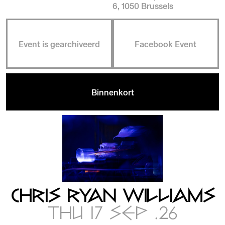
6, 1050 Brussels
Event is gearchiveerd
Facebook Event
Binnenkort
CHRIS RYAN WILLIAMS
THU 17 SEP .26