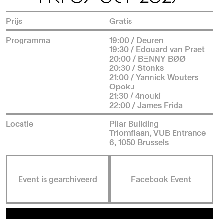
Prijs
Gratis
Programma
19:00 / Deuren
19:30 / Edouard van Praet
20:00 / BΞNNY BØØ
20:30 / Stonks
21:00 / Yannick Wouters
Opoku
21:30 / 4nouki
22:00 / James Frida
Locatie
Pilar Building
Triomflaan, VUB Entrance
6, 1050 Brussels
Event is gearchiveerd
Facebook Event