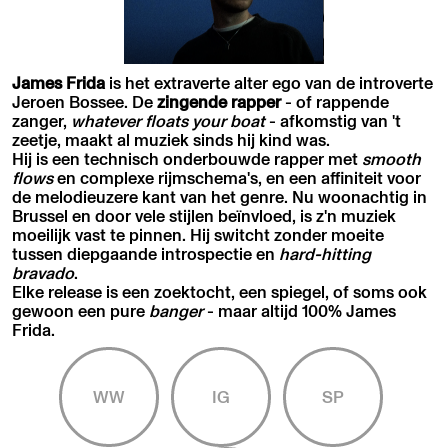
James Frida
is het extraverte alter ego van de introverte
Jeroen Bossee. De
zingende rapper
- of rappende
zanger,
whatever floats your boat
- afkomstig van 't
zeetje, maakt al muziek sinds hij kind was.
Hij is een technisch onderbouwde rapper met
smooth
flows
en complexe rijmschema's, en een affiniteit voor
de melodieuzere kant van het genre. Nu woonachtig in
Brussel en door vele stijlen beïnvloed, is z'n muziek
moeilijk vast te pinnen. Hij switcht zonder moeite
tussen diepgaande introspectie en
hard-hitting
bravado
.
Elke release is een zoektocht, een spiegel, of soms ook
gewoon een pure
banger
- maar altijd 100% James
Frida.
WW
IG
SP