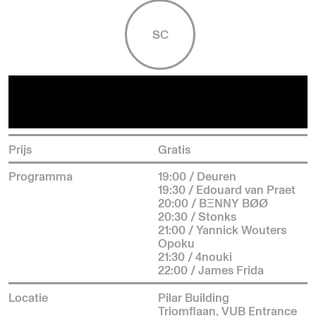
SC
Prijs
Gratis
Programma
19:00 / Deuren
19:30 / Edouard van Praet
20:00 / BΞNNY BØØ
20:30 / Stonks
21:00 / Yannick Wouters
Opoku
21:30 / 4nouki
22:00 / James Frida
Locatie
Pilar Building
Triomflaan, VUB Entrance