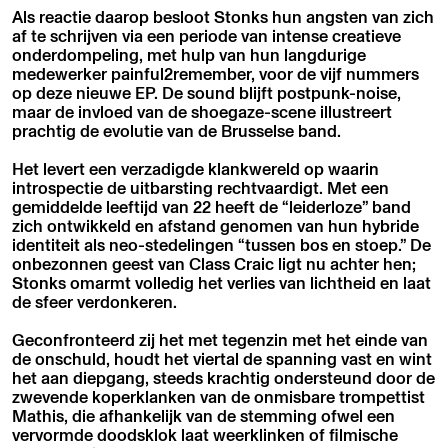
Als reactie daarop besloot Stonks hun angsten van zich
af te schrijven via een periode van intense creatieve
onderdompeling, met hulp van hun langdurige
medewerker painful2remember, voor de vijf nummers
op deze nieuwe EP. De sound blijft postpunk-noise,
maar de invloed van de shoegaze-scene illustreert
prachtig de evolutie van de Brusselse band.
Het levert een verzadigde klankwereld op waarin
introspectie de uitbarsting rechtvaardigt. Met een
gemiddelde leeftijd van 22 heeft de “leiderloze” band
zich ontwikkeld en afstand genomen van hun hybride
identiteit als neo-stedelingen “tussen bos en stoep.” De
onbezonnen geest van Class Craic ligt nu achter hen;
Stonks omarmt volledig het verlies van lichtheid en laat
de sfeer verdonkeren.
Geconfronteerd zij het met tegenzin met het einde van
de onschuld, houdt het viertal de spanning vast en wint
het aan diepgang, steeds krachtig ondersteund door de
zwevende koperklanken van de onmisbare trompettist
Mathis, die afhankelijk van de stemming ofwel een
vervormde doodsklok laat weerklinken of filmische