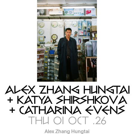
ALEX ZHANG HUNGTAI
+ KATYA SHIRSHKOVA
+ CATHARINA EVENS
THU 01 OCT .26
Alex Zhang Hungtai