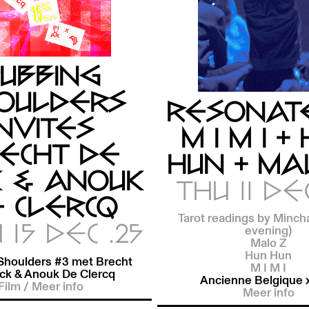
UBBING
OULDERS
RESONAT
INVITES
M I M I +
ECHT DE
HUN + MA
K & ANOUK
THU 11 DEC
 CLERCQ
Tarot readings by Mincha
15 DEC .25
evening)
Malo Z
Hun Hun
Shoulders #3 met Brecht
M I M I
ck & Anouk De Clercq
Ancienne Belgique x
Film
/
Meer info
Meer info