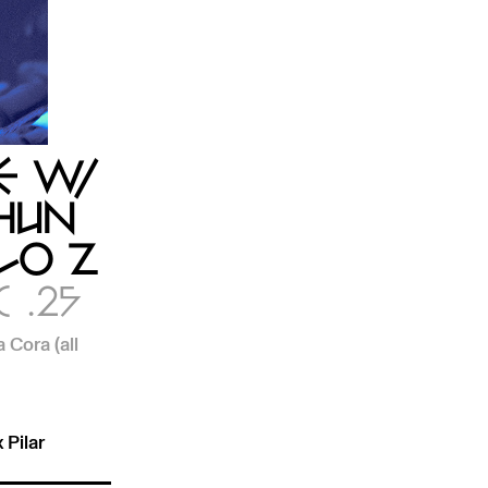
E W/
 HUN
LO Z
 .25
 Cora (all
 Pilar