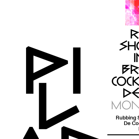
R
SH
BR
COC
DE
MON 
Rubbing 
De Co